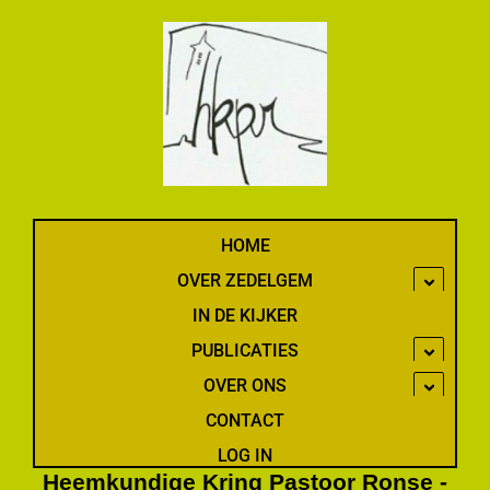
Spring
naar
de
inhoud
HOME
OVER ZEDELGEM
IN DE KIJKER
PUBLICATIES
OVER ONS
CONTACT
LOG IN
Heemkundige Kring Pastoor Ronse -