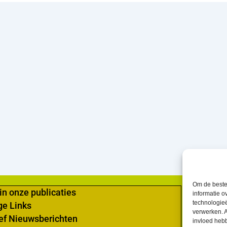
Om de beste 
in onze publicaties
informatie o
technologieë
ge Links
verwerken. A
ef Nieuwsberichten
invloed heb