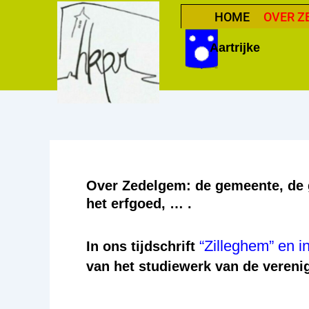
Spring
HOME
OVER Z
naar
Aartrijke
de
inhoud
Over Zedelgem: de gemeente, de g
het erfgoed, … .
“Zilleghem” en i
In ons tijdschrift
van het studiewerk van de vereni