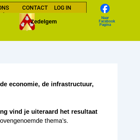
ONS
CONTACT
LOG IN
delgem
Naar
Zedelgem
Facebook
Pagina
de economie, de infrastructuur,
 vind je uiteraard het resultaat
bovengenoemde thema’s.