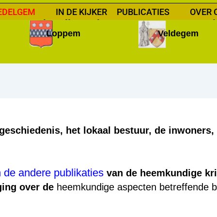
EDELGEM
IN DE KIJKER
PUBLICATIES
OVER 
Heemkundige Kring Pastoor Ronse - Ze
Loppem
Veldegem
eschiedenis, het lokaal bestuur, de inwoners, 
n de andere publikaties
van de heemkundige kring
ging over de
heemkundige aspecten betreffende 