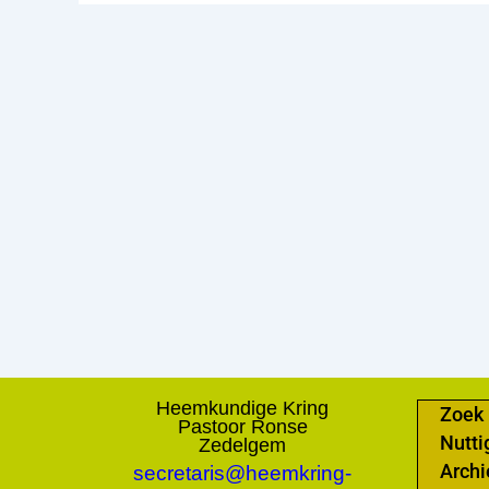
Heemkundige Kring
Zoek 
Pastoor Ronse
Nutti
Zedelgem
secretaris@heemkring-
Archi