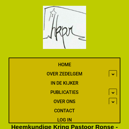
Spring
naar
de
inhoud
HOME
OVER ZEDELGEM
IN DE KIJKER
PUBLICATIES
OVER ONS
CONTACT
LOG IN
Heemkundige Kring Pastoor Ronse -