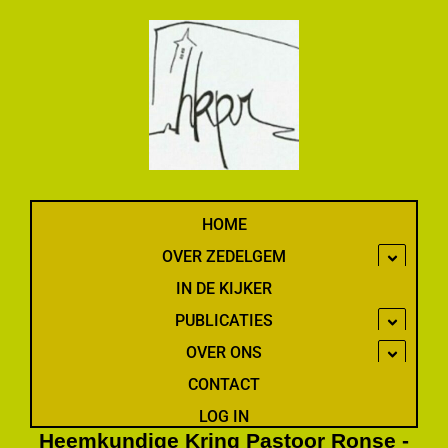
Spring
naar
de
inhoud
HOME
OVER ZEDELGEM
IN DE KIJKER
PUBLICATIES
OVER ONS
CONTACT
LOG IN
Heemkundige Kring Pastoor Ronse -